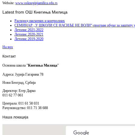
Website:
www.oskneginjamilica.edu.rs
Latest from ОШ Кнегиња Милица
Распоред писмених и контролних
СЕМИНАР ,,У ШКОЛИ СЕ НАСИЉЕ НЕ ВОЛИ“-програм обуке за заштиту ученика
Летопис 2021-2022
Летопис 2020-2021
Летопис 2019-2020
На врх
Контакт
Основна школа "
Кнегиња Милица
"
Адреса: Јурија Гагарина 78
Нови Београд, Србија
Директор: Егер Дарко
011 62 77 061
Централа: 011 61 58 031
Рачуноводство: 011 71 38 688
Наша
локација