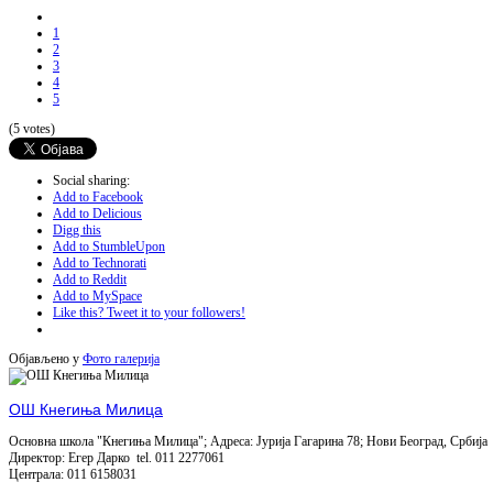
1
2
3
4
5
(5 votes)
Social sharing:
Add to Facebook
Add to Delicious
Digg this
Add to StumbleUpon
Add to Technorati
Add to Reddit
Add to MySpace
Like this? Tweet it to your followers!
Објављено у
Фото галерија
ОШ Кнегиња Милица
Основна школа "Кнегиња Милица"; Адреса: Јурија Гагарина 78; Нови Београд, Србија
Директор: Егер Дарко tel. 011 2277061
Централа: 011 6158031