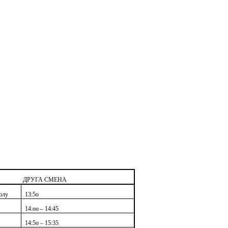
ДРУГА СМЕНА
олу
13:5о
14:оо – 14:45
14:5о – 15:35