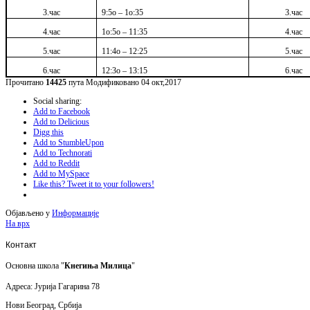
3.час
9:5о – 1о:35
3.час
4.час
1о:5о – 11:35
4.час
5.час
11:4о – 12:25
5.час
6.час
12:3о – 13:15
6.час
Прочитано
14425
пута
Модификовано 04 окт,2017
Social sharing:
Add to Facebook
Add to Delicious
Digg this
Add to StumbleUpon
Add to Technorati
Add to Reddit
Add to MySpace
Like this? Tweet it to your followers!
Објављено у
Информације
На врх
Контакт
Основна школа "
Кнегиња Милица
"
Адреса: Јурија Гагарина 78
Нови Београд, Србија