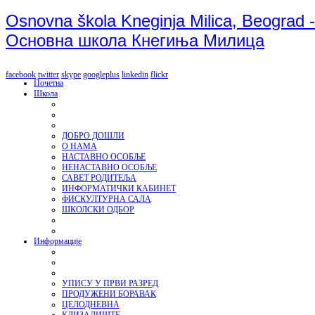
Osnovna škola Kneginja Milica, Beograd -
Основна школа Кнегиња Милица
facebook
twitter
skype
googleplus
linkedin
flickr
Почетна
Школа
ДОБРО ДОШЛИ
О НАМА
НАСТАВНО ОСОБЉЕ
НЕНАСТАВНО ОСОБЉЕ
САВЕТ РОДИТЕЉА
ИНФОРМАТИЧКИ КАБИНЕТ
ФИСКУЛТУРНА САЛА
ШКОЛСКИ ОДБОР
Информације
УПИСУ У ПРВИ РАЗРЕД
ПРОДУЖЕНИ БОРАВАК
ЦЕЛОДНЕВНА