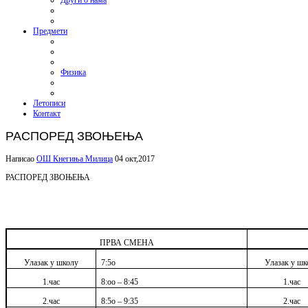
Други о нама
Предмети
Физика
Летописи
Контакт
РАСПОРЕД ЗВОЊЕЊА
Написао
ОШ Кнегиња Милица
04 окт,2017
РАСПОРЕД ЗВОЊЕЊА
ПРВА СМЕНА
Улазак у школу
7:5о
Улазак у шк
1.час
8:оо – 8:45
1.час
2.час
8:5о – 9:35
2.час