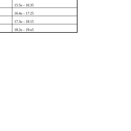
15:5о – 16:35
16:4о – 17:25
17:3о – 18:15
18:2о – 19:о5