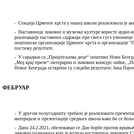
Секција Црвеног крста у нашој школи реализовала је акц
-
-
Наставници ликовне и музичке културе користе аудио
-
в
реализацију наставних садржаја–пре свега гугл учионице
општинске организације Црвеног крста и организације ''
постижу резултате.
-
У сарадњи са „Пријатељима деце“ општине Нови Београд
„Мој крај приче“
-
литерарни и ликовни конкурс online, „
Новог Београда остврени су следећи резултати: Јана Пау
ФЕБРУАР
-
У другом полугодишту требало је реализовати презента
материјале и презентације средњих школа како би се бољ
-
Дана 24.2.2021
,
обележавао се Дан борбе против вршњач
ликовна радионица коју је водила наставница ликовног С