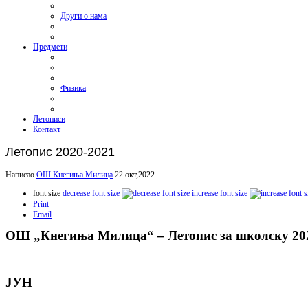
Други о нама
Предмети
Физика
Летописи
Контакт
Летопис 2020-2021
Написао
ОШ Кнегиња Милица
22 окт,2022
font size
decrease font size
increase font size
Print
Email
ОШ „Кнегиња Милица“ – Летопис за школску 20
ЈУН