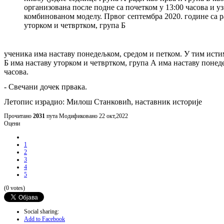
организована после подне са почетком у 13:00 часова и уз
комбинованом моделу. Првог септембра 2020. године са р
уторком и четвртком, група Б
ученика има наставу понедељком, средом и петком. У тим истим
Б има наставу уторком и четвртком, група А има наставу понеде
часова.
-
Свечани дочек првака.
Летопис израдио: Милош Станковић, наставник историје
Прочитано
2031
пута
Модификовано 22 окт,2022
Оцени
1
2
3
4
5
(0 votes)
Social sharing:
Add to Facebook