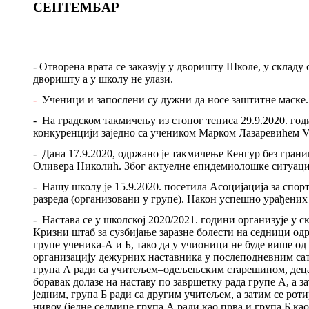
СЕПТЕМБАР
-
Отворена врата се заказују у дворишту Школе, у склад
дворишту а у школу не улази
.
-
Ученици и запослени су дужни да носе заштитне маске.
-
На градском такмичењу из стоног тениса 29.9.2020. г
конкуренцији заједно са учеником Марком Лазаревићем
V
-
Дана 17.9.2020, одржано је такмичење Кенгур без гран
Оливера Николић. Због актуелне епидемиолошке ситуациј
-
Нашу школу је 15.9.2020. посетила Асоцијација за спо
разреда (организовани у групе). Након успешно урађених
-
Настава се у школској 2020/2021. години организује у 
Кризни штаб за сузбијање заразне болести на седници одр
групе ученика
-
А и Б, тако да у учионици не буде више од 
организацију дежурних наставника у послеподневним сат
група А ради са учитељем–одељењским старешином, деца из
боравак долазе на наставу по завршетку рада групе А, а 
једним, група Б ради са другим учитељем, а затим се роти
нивоу (једне седмице група А ради као прва и група Б као 