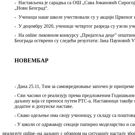
-
Настављена је сарадња са ОШ „Сава Јовановић Сирогојн
„Нови Београд“.
-
Ученици наше школе учествовали су у акцији Црвеног к
-
У децембру 2020
,
ученици четвртог разреда су узели уч
-
На online ликовном конкурсу „Пријатеља деце” општин
Београда остврени су следећи резултати: Јана Пауновић
V
НОВЕМБАР
-
Дана 25.11, Тим за самовредновање започео је припрем
-
Сви часови се реализују према предложеним Годишњим 
даљину која се преноси путем РТС
-
а. Наставници такође 
додатне и допунске наставе.
-
Свако одељење има своју учионицу, у складу са поштов
-
У школи се одржавају секције папирно моделарство и са
реализују online–на даљину с обзиром на ситуацију насталу зб