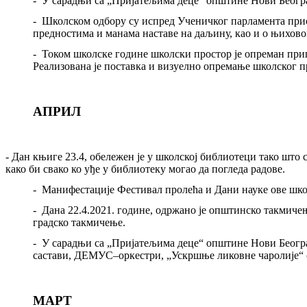
-
У сарадњи са „Пријатељима деце“ општине Нови Београ
-
Школском одбору су испред Ученичког парламента прис
предностима и манама наставе на даљину, као и о њихов
-
Током школске године школски простор је опреман при
Реализована је поставка и визуелно опремање школског 
АПРИЛ
-
Дан књиге 23.4
,
обележен је у школској библиотеци тако што 
како би свако ко уђе у библиотеку могао да погледа радове.
-
Манифестације Фестивал пролећа и Дани науке ове шко
-
Дана 22.4.2021. године, одржано је општинско такмичењ
градско такмичење.
-
У сарадњи са „Пријатељима деце“ општине Нови Беогр
састави, ДЕМУС–оркестри
,
„Ускршње ликовне чаролије“ 
МАРТ