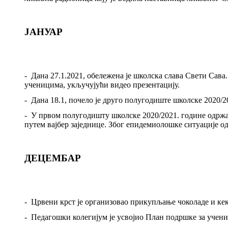
ЈАНУАР
-
Дана 27.1.202
1,
обележена је школска слава Свети Сава
ученицима, укључујући видео презентацију.
-
Дана
18
.1, почело је друго полугодиште школске 202
0/2
-
У првом полугодишту школске 2020/2021. године одржа
путем вајбер заједнице. Због епидемиолошке ситуације о
ДЕЦЕМБАР
-
Црвени крст је организовао прикупљање чоколаде и кек
-
Педагошки колегијум је усвојио План подршке за учени