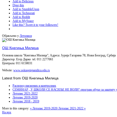
Add to Delicious
Digg this
Add to StumbleUpon
Add to Technorati
Add to Reddit
Add to MySpace
Like this? Tweet it to your followers!
Објављено у
Летописи
ОШ Кнегиња Милица
Основна школа "Кнегиња Милица"; Адреса: Јурија Гагарина 78; Нови Београд, Србија
Директор: Егер Дарко tel. 011 2277061
Централа: 011 6158031
Website:
www.oskneginjamilica.edu.rs
Latest from ОШ Кнегиња Милица
Распоред писмених и контролних
СЕМИНАР ,,У ШКОЛИ СЕ НАСИЉЕ НЕ ВОЛИ“-програм обуке за заштиту ученика
Летопис 2021-2022
Летопис 2019-2020
Летопис 2018 - 2019
More in this category:
« Летопис 2019-2020
Летопис 2021-2022 »
На врх