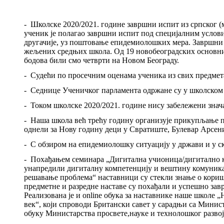
-
Школске 2020/2021. године завршни испит из српског (м
ученик је полагао завршни испит под специјалним услов
другачије, уз поштовање епидемиолошких мера. Завршни и
жељених средњих школа. Од 19 новобеоградских основних 
бодова били смо четврти на Новом Београду.
-
Судећи по просечним оценама ученика из свих предмета
-
Седнице Ученичког парламента одржане су у школском
-
Током школске 2020/2021. године нису забележени знач
-
Наша школа већ трећу годину организује прикупљање по
однели за Нову годину деци у Свратиште, Булевар Арсени
-
С обзиром на епидемиолошку ситуацију у држави и у с
-
Похађањем семинара „Дигитална учионица/дигитално 
унапредили дигиталну компетенцију и вештину комуника
решавање проблема“ наставници су стекли знање о кориш
предметне и разредне наставе су похађали и успешно зав
Реализована је и
online
обука за наставнике наше школе 
век“
,
који спроводи Британски савет у сарадњи са Минист
обуку Министарства просвете,науке и технолошког разво