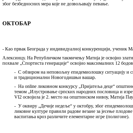
због безбедносних мера које не дозвољавају певање.
ОКТОБАР
-
Као првак Београда у индивидуалној конкуренцији, ученик Ма
Алексинцу. На Републичком такмичењу Матија је освојио злат
похвале „Спортиста генерације“ освојио максималних 12 бодова
С обзиром на неповољну епидемиолошку ситуацију и сп
-
и традиционални Новогодишњи вашар.
-
На online ликовном конкурсу „Пријатеља деце“ општин
темом „Илустровање српских народних пословица и изре
VI2
освојила је 2. место на општинском нивоу, Матија Па
-
У оквиру „Дечије недеље“ у октобру
,
због епидемиолошк
ликовне културе правили радове везане за јесење плодове 
васпитања кроз различите елементарне игре (полигоне).