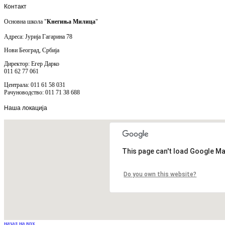
Контакт
Основна школа "
Кнегиња Милица
"
Адреса: Јурија Гагарина 78
Нови Београд, Србија
Директор: Егер Дарко
011 62 77 061
Централа: 011 61 58 031
Рачуноводство: 011 71 38 688
Наша
локација
This page can't load Google Ma
Do you own this website?
назад на врх