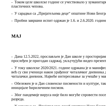
-
Током целе школске године се учествовало у хуманитар
пластичних чепова
.
-
У сарадњи са „Пријатељима деце“ општине Нови Београ
-
Пробни завршни испит одржан је 1.6. и 2.6.2020. године
МАЈ
-
Дана 12.
5.2022,
прослављен је Дан школе у просторијам
прослеђен је пригодан садржај, укључујући видео презент
-
У току школске 2020/2021. године одржана је и манифе
већ су сви ученици након урађеног читалачког дневника
читалачки дневник. Највеће интересовање за учешће у ма
-
Обележен је и Дан словенске писмености и културе, та
иницијале ћириличним писмом.
-
Због пандемије вируса није било могуће спровести посе
разреда.