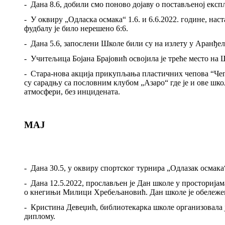
-
Дана 8.6, добили смо поново дојаву о постављеној експ
-
У оквиру „Одласка осмака“ 1.6. и 6.6.2022. године, на
фудбалу је било нерешено 6:6.
-
Дана 5.6, запослени Школе били су на излету у Аранђел
-
Учитељица Бојана Брајовић освојила је треће место на
-
Стара
-
нова акција прикупљања пластичних чепова “Чеп з
су сарадњу са пословним клубом „Азаро“ где је и ове шко
атмосфери, без инцидената.
МАЈ
-
Дана 30.5, у оквиру спортског турнира „Одлазак осмака
-
Дана 12.
5.2022,
прослављен је Дан школе у просторијама
о кнегињи Милици Хребељановић. Дан школе је обележен 
-
Кристина Девеџић, библиотекарка школе организовала је
диплому
.