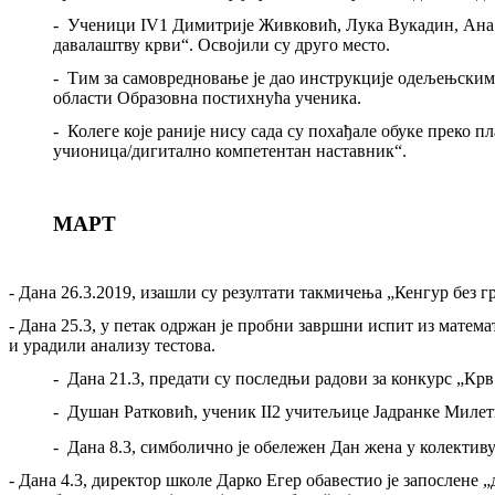
-
Ученици
IV1
Димитрије Живковић, Лука Вукадин, Ана
давалаштву крви“. Освојили су друго место.
-
Тим за самовредновање је дао инструкције одељењским 
области Образовна постихнућа ученика.
-
Колеге које раније нису сада су похађале обуке преко 
учионица/дигитално компетентан наставник“
.
МАРТ
-
Дана
26.3.2019
, изашли су резултати такмичења „Кенгур без 
-
Дана
2
5.3, у петак одржан је пробни завршни испит из математ
и урадили анализу тестова.
- Дана 21.3, предати су последњи радови за конкурс „Крв
-
Душан Ратковић
,
ученик II2 учитељице Јадранке Милет
- Дана 8.3, симболично је обележен Дан жена у колектив
-
Дана 4.3, директор школе Дарко Егер обавестио је запослене 