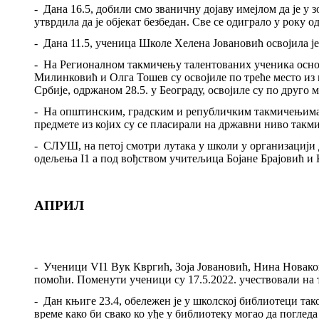
-
Дана 16.5, добили смо званичну дојаву имејлом да је у
утврдила да је објекат безбедан. Све се одиграло у року о
-
Дана 11.5, ученица Школе Хелена Јовановић освојила ј
-
На Регионалном такмичењу талентованих ученика осно
Милинковић и Олга Тошев су освојиле по треће место и
Србије, одржаном 28.5. у Београду, освојиле су по друго 
-
На општинским, градским и републичким такмичењима
предмете из којих су се пласирали на државни ниво такми
-
СЛУШ, на петој смотри лутака у школи у организацији
одељења
I1
а под вођством учитељица Бојане Брајовић и
АПРИЛ
-
Ученици
VI1
Вук Квргић, Зоја Јовановић, Нина Новак
помоћи. Поменути ученици су 17.5.2022. учествовали на
-
Дан књиге 23.4
,
обележен је у школској библиотеци так
време како би свако ко уђе у библиотеку могао да поглед