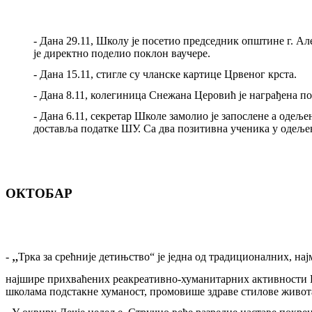
-
Дана 29.11, Школу је посетио председник општине г. А
је директно поделио поклон ваучере.
-
Дана 15.11, стигле су чланске картице Црвеног крста.
-
Дана 8.11, колегиница Снежана Церовић је награђена по
-
Дана 6.11, секретар Школе замолио је запослене а одеље
доставља податке ШУ. Са два позитивна ученика у одеље
ОКТОБАР
„
-
Трка за срећније детињство“ је једна од традиционалних, на
најшире прихваћених реакреативно
-
хуманитарних активности 
школама подстакне хуманост, промовише здраве стилове живота