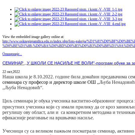
View the embedded image gallery online at:
http://www.oskneginjamilica.edu.rs/index.php/foto-galerija/%D1%81
%D0%BE%D1%88-%D0%BA%D0%BD%D0%B5%D0%B3%D0%B8%D1%9A%D0%B0-%D
Опширније...
СЕМИНАР ,,У ШКОЛИ СЕ НАСИЉЕ НЕ ВОЛИ“-програм обуке за заштит
22 окт,2022
Наша школа је 8.10.2022. године била домаћин предавачима с
семинара су професор и директор школе ОШ ,,
Љуба Ненадовић
,,Љуба Ненадовић“.
Циљ семинара је
обука учесника васпитно-образовног процеса 
присутних учесника који су имали прилику да се кроз занимљи
регулишу ову област, али и са конкретним методама и техника
ефикасније реаговање на вршњачко насиље.
Учесници су са великом пажњом посматрали семинар, активно уч