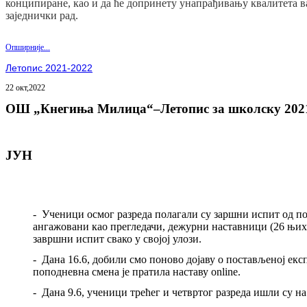
конципиране, као и да ће допринету унапрађивању квалитета в
заједнички рад.
Опширније...
Летопис 2021-2022
22 окт,2022
ОШ „Кнегиња Милица“–Летопис за школску 20
2
ЈУН
-
Ученици осмог разреда полагали су заршни испит од по
ангажовани као прегледачи, дежурни наставници (26 њих
завршни испит свако у својој улози.
-
Дана 16.6, добили смо поново дојаву о постављеној екс
поподневна смена је пратила наставу
online.
-
Дана 9.6, ученици трећег и четвртог разреда ишли су на