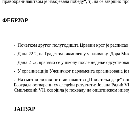
правобранилаштвом је извојевала победу“, тј. да се завршио проц
ФЕБРУАР
-
Почетком другог полугодишта Црвени крст је расписао
-
Дана 22.2
,
на Градском такмичењу у пливању .Дора М
-
Дана 21.2, враћамо се у школу после недеље одсуствов
-
У организацији Ученичког парламента организована је
-
На смотри ликовног ставралаштва „Пријатеља деце“ оп
Београда остварени су следећи резултати: Јована Радић V
Смиљковић
VI1
освојила је похвалу на општинском нивоу
ЈАНУАР