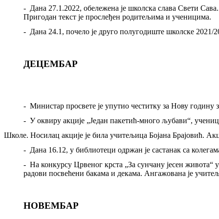
-
Дана 27.1.2022, обележена је школска слава Свети Сава
Пригодан текст је прослеђен родитељима и ученицима.
-
Дана 24.1, почело је друго полугодиште школске 2021/2
ДЕЦЕМБАР
-
Министар просвете је упутио честитку за Нову годину з
-
У оквиру акције „Један пакетић
-
много љубави“, учениц
Школе. Носилац акције је била учитељица Бојана Брајовић. Акци
-
Дана 16.12, у библиотеци одржан је састанак са колега
-
На конкурсу Црвеног крста „За сунчану јесен живота“ у
радови посвећени бакама и декама. Ангажована је учитељ
НОВЕМБАР