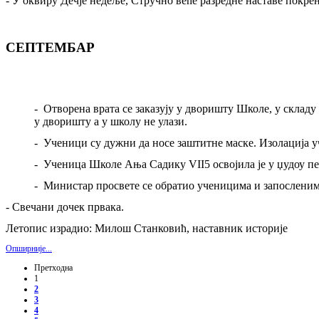
-
У оквиру Дечје недеље, Стручно веће разредне наставе покре
СЕПТЕМБАР
-
Отворена врата се заказују у дворишту Школе, у скла
у дворишту а у школу не улази
.
-
Ученици су дужни да носе заштитне маске. Изолација уч
-
Ученица Школе Ања Садику
VII5
освојила је у џудоу 
-
Министар просвете се обратио ученицима и запосленим
-
Свечани дочек првака.
Летопис израдио: Милош Станковић, наставник историје
Опширније...
Претходна
1
2
3
4