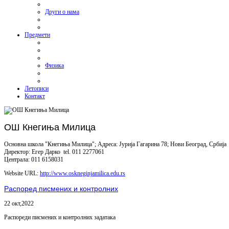
Други о нама
Предмети
Физика
Летописи
Контакт
ОШ Кнегиња Милица
Основна школа "Кнегиња Милица"; Адреса: Јурија Гагарина 78; Нови Београд, Србија
Директор: Егер Дарко tel. 011 2277061
Централа: 011 6158031
Website URL:
http://www.oskneginjamilica.edu.rs
Распоред писмених и контролних
22 окт,2022
Распореди писмених и контролних задатака