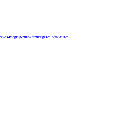
teci-os-kneginja-milica.html#sigFreeIdcfa8ae7fca