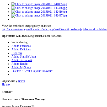
View the embedded image gallery online at:
http://www.oskneginjamilica.edu.rs/index.php/vesti/item/46-predavanje-julke-toskic-u-biblio
Прочитано
2213
пута
Модификовано 01 нов,2015
Social sharing:
Add to Facebook
Add to Delicious
Digg this
Add to StumbleUpon
Add to Technorati
Add to Reddit
Add to MySpace
Like this? Tweet it to your followers!
Објављено у
Вести
На врх
Контакт
Основна школа "
Кнегиња Милица
"
Адреса: Јурија Гагарина 78