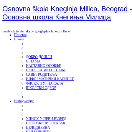
Osnovna škola Kneginja Milica, Beograd -
Основна школа Кнегиња Милица
facebook
twitter
skype
googleplus
linkedin
flickr
Почетна
Школа
ДОБРО ДОШЛИ
О НАМА
НАСТАВНО ОСОБЉЕ
НЕНАСТАВНО ОСОБЉЕ
САВЕТ РОДИТЕЉА
ИНФОРМАТИЧКИ КАБИНЕТ
ФИСКУЛТУРНА САЛА
ШКОЛСКИ ОДБОР
Информације
УПИСУ У ПРВИ РАЗРЕД
ПРОДУЖЕНИ БОРАВАК
ЦЕЛОДНЕВНА