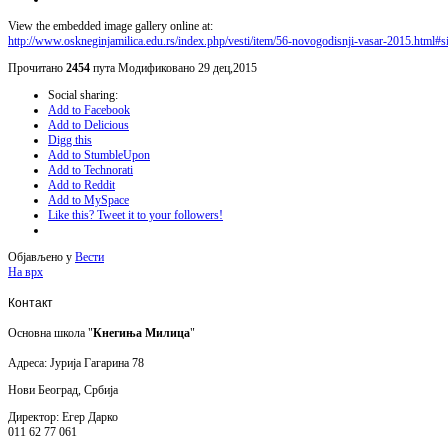
View the embedded image gallery online at:
http://www.oskneginjamilica.edu.rs/index.php/vesti/item/56-novogodisnji-vasar-2015.html
Прочитано
2454
пута
Модификовано 29 дец,2015
Social sharing:
Add to Facebook
Add to Delicious
Digg this
Add to StumbleUpon
Add to Technorati
Add to Reddit
Add to MySpace
Like this? Tweet it to your followers!
Објављено у
Вести
На врх
Контакт
Основна школа "
Кнегиња Милица
"
Адреса: Јурија Гагарина 78
Нови Београд, Србија
Директор: Егер Дарко
011 62 77 061