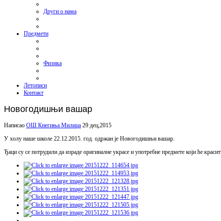
Други о нама
Предмети
Физика
Летописи
Контакт
Новогодишњи вашар
Написао
ОШ Кнегиња Милица
29 дец,2015
У холу наше школе 22.12.2015. год. одржан је Новогодишњи вашар.
Ђаци су се потрудили да израде оригиналне украсе и употребне предмете који ће краси