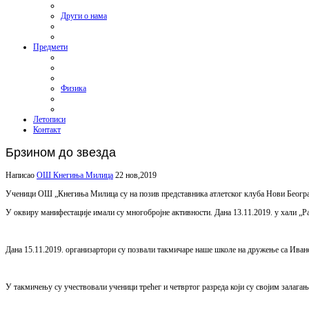
Други о нама
Предмети
Физика
Летописи
Контакт
Брзином до звезда
Написао
ОШ Кнегиња Милица
22 нов,2019
Ученици ОШ „Кнегиња Милица су на позив представника атлетског клуба Нови Београд
У оквиру манифестације имали су многобројне активности. Дана 13.11.2019. у хали „Р
Дана 15.11.2019. организартори су позвали такмичаре наше школе на дружење са Ив
У такмичењу су учествовали ученици трећег и четвртог разреда који су својим залага