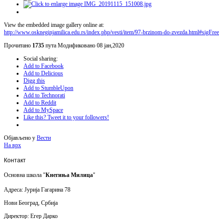
View the embedded image gallery online at:
http://www.oskneginjamilica.edu.rs/index.php/vesti/item/97-brzinom-do-zvezda.html#sigFr
Прочитано
1735
пута
Модификовано 08 јан,2020
Social sharing:
Add to Facebook
Add to Delicious
Digg this
Add to StumbleUpon
Add to Technorati
Add to Reddit
Add to MySpace
Like this? Tweet it to your followers!
Објављено у
Вести
На врх
Контакт
Основна школа "
Кнегиња Милица
"
Адреса: Јурија Гагарина 78
Нови Београд, Србија
Директор: Егер Дарко