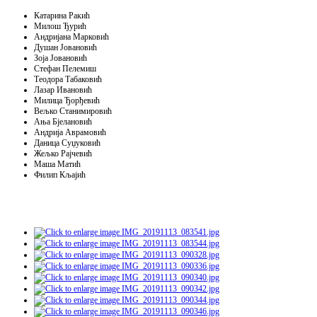
Катарина Ракић
Милош Ђурић
Андријана Марковић
Душан Јовановић
Зоја Јовановић
Стефан Пелемиш
Теодора Табаковић
Лазар Ивановић
Милица Ђорђевић
Вељко Станимировић
Ања Бјелановић
Андрија Аврамовић
Даница Суџуковић
Жељко Рајчевић
Маша Матић
Филип Кљајић