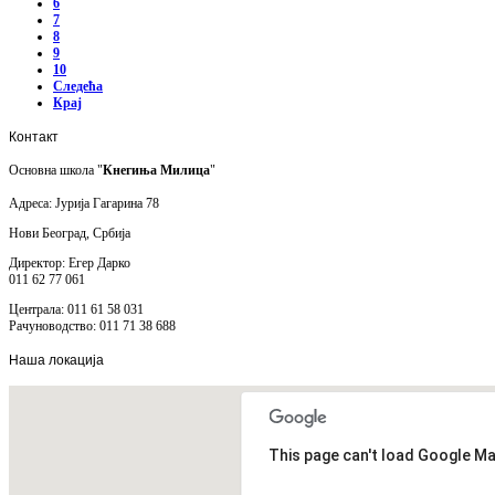
6
7
8
9
10
Следећа
Крај
Контакт
Основна школа "
Кнегиња Милица
"
Адреса: Јурија Гагарина 78
Нови Београд, Србија
Директор: Егер Дарко
011 62 77 061
Централа: 011 61 58 031
Рачуноводство: 011 71 38 688
Наша
локација
This page can't load Google Ma