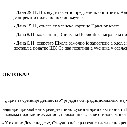
-
Дана 29.11, Школу је посетио председник општине г. А
је директно поделио поклон ваучере.
-
Дана 15.11, стигле су чланске картице Црвеног крста.
-
Дана 8.11, колегиница Снежана Церовић је награђена по
-
Дана 6.11, секретар Школе замолио је запослене а одеље
доставља податке ШУ. Са два позитивна ученика у одеље
ОКТОБАР
„
-
Трка за срећније детињство“ је једна од традиционалних, на
најшире прихваћених реакреативно
-
хуманитарних активности 
школама подстакне хуманост, промовише здраве стилове живота
-
У оквиру Дечје недеље, Стручно веће разредне наставе покре