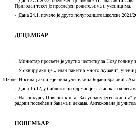
-
Дана 27.1.2022, обележена је школска слава Свети Сава
Пригодан текст је прослеђен родитељима и ученицима.
-
Дана 24.1, почело је друго полугодиште школске 2021/2
ДЕЦЕМБАР
-
Министар просвете је упутио честитку за Нову годину з
-
У оквиру акције „Један пакетић
-
много љубави“, учениц
Школе. Носилац акције је била учитељица Бојана Брајовић. Акци
-
Дана 16.12, у библиотеци одржан је састанак са колега
-
На конкурсу Црвеног крста „За сунчану јесен живота“ у
радови посвећени бакама и декама. Ангажована је учитељ
НОВЕМБАР