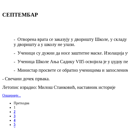
СЕПТЕМБАР
-
Отворена врата се заказују у дворишту Школе, у скла
у дворишту а у школу не улази
.
-
Ученици су дужни да носе заштитне маске. Изолација уч
-
Ученица Школе Ања Садику
VII5
освојила је у џудоу 
-
Министар просвете се обратио ученицима и запосленим
-
Свечани дочек првака.
Летопис израдио: Милош Станковић, наставник историје
Опширније...
Претходна
1
2
3
4
5