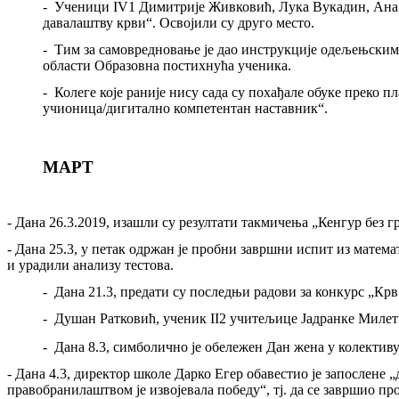
-
Ученици
IV1
Димитрије Живковић, Лука Вукадин, Ана
давалаштву крви“. Освојили су друго место.
-
Тим за самовредновање је дао инструкције одељењским 
области Образовна постихнућа ученика.
-
Колеге које раније нису сада су похађале обуке преко 
учионица/дигитално компетентан наставник“
.
МАРТ
-
Дана
26.3.2019
, изашли су резултати такмичења „Кенгур без 
-
Дана
2
5.3, у петак одржан је пробни завршни испит из математ
и урадили анализу тестова.
- Дана 21.3, предати су последњи радови за конкурс „Крв
-
Душан Ратковић
,
ученик II2 учитељице Јадранке Милет
- Дана 8.3, симболично је обележен Дан жена у колектив
-
Дана 4.3, директор школе Дарко Егер обавестио је запослене 
правобранилаштвом је извојевала победу“, тј. да се завршио проц