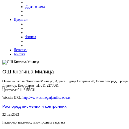
Други о нама
Предмети
Физика
Летописи
Контакт
ОШ Кнегиња Милица
Основна школа "Кнегиња Милица"; Адреса: Јурија Гагарина 78; Нови Београд, Србија
Директор: Егер Дарко tel. 011 2277061
Централа: 011 6158031
Website URL:
http://www.oskneginjamilica.edu.rs
Распоред писмених и контролних
22 окт,2022
Распореди писмених и контролних задатака