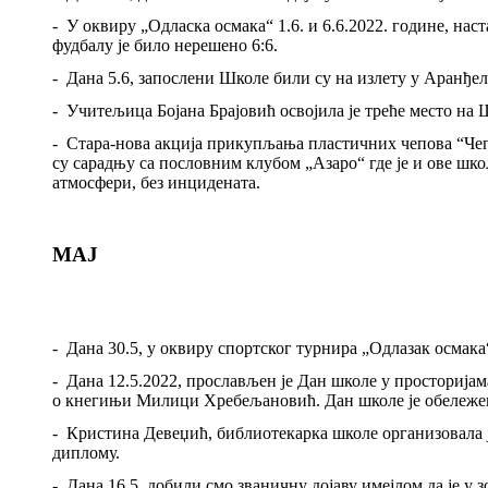
-
У оквиру „Одласка осмака“ 1.6. и 6.6.2022. године, на
фудбалу је било нерешено 6:6.
-
Дана 5.6, запослени Школе били су на излету у Аранђел
-
Учитељица Бојана Брајовић освојила је треће место на
-
Стара
-
нова акција прикупљања пластичних чепова “Чеп з
су сарадњу са пословним клубом „Азаро“ где је и ове шко
атмосфери, без инцидената.
МАЈ
-
Дана 30.5, у оквиру спортског турнира „Одлазак осмака
-
Дана 12.
5.2022,
прослављен је Дан школе у просторијама
о кнегињи Милици Хребељановић. Дан школе је обележен 
-
Кристина Девеџић, библиотекарка школе организовала је
диплому
.
-
Дана 16.5, добили смо званичну дојаву имејлом да је у