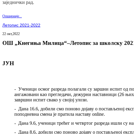
заједнички рад.
Опширније...
Летопис 2021-2022
22 окт,2022
ОШ „Кнегиња Милица“–Летопис за школску 20
2
ЈУН
-
Ученици осмог разреда полагали су заршни испит од по
ангажовани као прегледачи, дежурни наставници (26 њих
завршни испит свако у својој улози.
-
Дана 16.6, добили смо поново дојаву о постављеној екс
поподневна смена је пратила наставу
online.
-
Дана 9.6, ученици трећег и четвртог разреда ишли су на
-
Дана 8.6, добили смо поново дојаву о постављеној експ