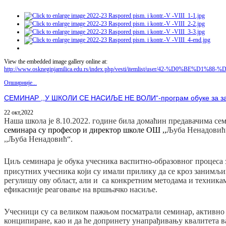
View the embedded image gallery online at:
http://www.oskneginjamilica.edu.rs/index.php/vesti/itemlist/user/42
Опширније...
СЕМИНАР ,,У ШКОЛИ СЕ НАСИЉЕ НЕ ВОЛИ“-програм обуке за заштит
22 окт,2022
Наша школа је 8.10.2022. године била домаћин предавачима с
семинара су професор и директор школе ОШ ,,
Љуба Ненадовић
,,Љуба Ненадовић“.
Циљ семинара је
обука учесника васпитно-образовног процеса 
присутних учесника који су имали прилику да се кроз занимљи
регулишу ову област, али и са конкретним методама и техника
ефикасније реаговање на вршњачко насиље.
Учесници су са великом пажњом посматрали семинар, активно уч
конципиране, као и да ће допринету унапрађивању квалитета в