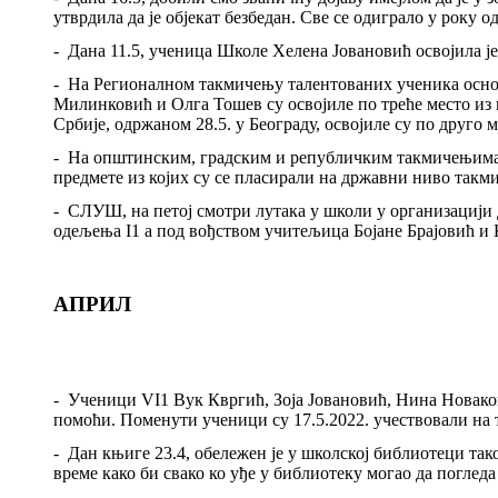
утврдила да је објекат безбедан. Све се одиграло у року о
-
Дана 11.5, ученица Школе Хелена Јовановић освојила ј
-
На Регионалном такмичењу талентованих ученика осно
Милинковић и Олга Тошев су освојиле по треће место и
Србије, одржаном 28.5. у Београду, освојиле су по друго 
-
На општинским, градским и републичким такмичењима
предмете из којих су се пласирали на државни ниво такми
-
СЛУШ, на петој смотри лутака у школи у организацији
одељења
I1
а под вођством учитељица Бојане Брајовић и
АПРИЛ
-
Ученици
VI1
Вук Квргић, Зоја Јовановић, Нина Новак
помоћи. Поменути ученици су 17.5.2022. учествовали на
-
Дан књиге 23.4
,
обележен је у школској библиотеци так
време како би свако ко уђе у библиотеку могао да поглед